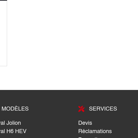

MODÈLES
SERVICES
al Jolion
Devis
al H6 HEV
Réclamations